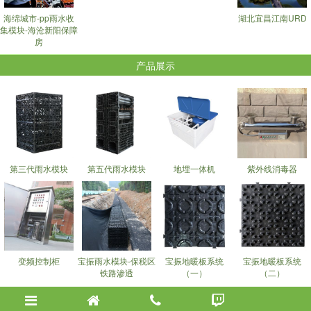
海绵城市-pp雨水收
湖北宜昌江南URD
集模块-海沧新阳保障
房
产品展示
第三代雨水模块
第五代雨水模块
地埋一体机
紫外线消毒器
变频控制柜
宝振雨水模块-保税区
宝振地暖板系统
宝振地暖板系统
铁路渗透
（一）
（二）