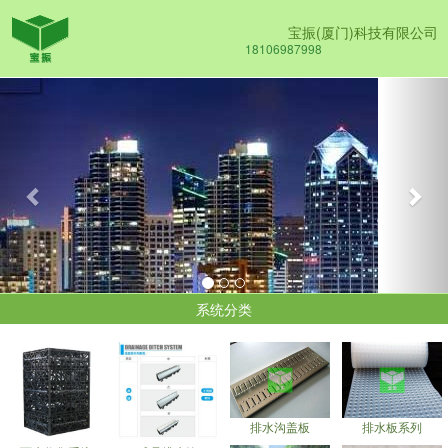
宝振(厦门)科技有限公司
18106987998
Previous
Nex
系统分类
排水沟盖板
排水板系列