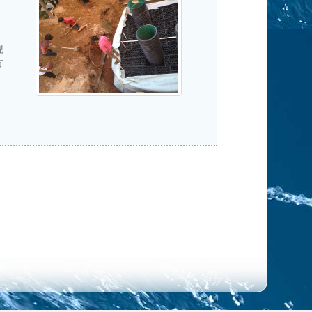
、
现
方