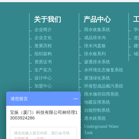
关于我们
产品中心
企业简介
雨水收集系统
学
企业文化
成品排水沟
道
发展历程
排水沟盖板
建
组织架构
排水板系列
城
资质证书
渗透排水系统
生产实力
水环境生态修复系统
设计中心
屋顶绿化系统
加盟中心
环保型成品截污系统
联系我们
雨水储存回用系统
请您留言
招聘信息
地暖应用系统
自能控制系统
宝振（厦门）科技有限公司林经理1
3003924286
透水砖系统
Underground Water
Tank