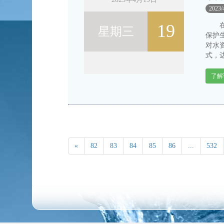
2023/
19
在绿
星期三
保护
对水
式，达
了解
«
82
83
84
85
86
...
532