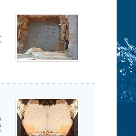
在
池
重
市
完