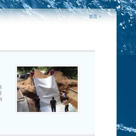
首页
>
到
雨
内