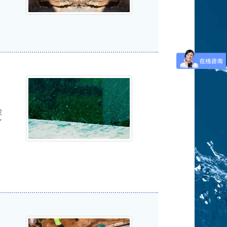
发
了
，