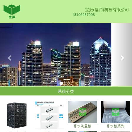
宝振(厦门)科技有限公司
18106987998
Previous
Nex
系统分类
排水沟盖板
排水板系列