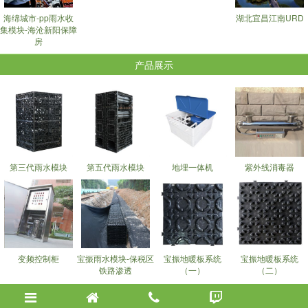
海绵城市-pp雨水收
湖北宜昌江南URD
集模块-海沧新阳保障
房
产品展示
第三代雨水模块
第五代雨水模块
地埋一体机
紫外线消毒器
变频控制柜
宝振雨水模块-保税区
宝振地暖板系统
宝振地暖板系统
铁路渗透
（一）
（二）