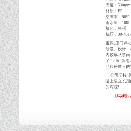
高度：530mm
材质：PP
空隙率：90%-
蓄水量：100L
颜色：黑/蓝
抗压：30-40
宝振(厦门)
研发、设计、
内较早从事雨
了“宝振”牌
已取得傲人的
公司坚持“顾
础上建立长期
的辉煌!
移动电话：1