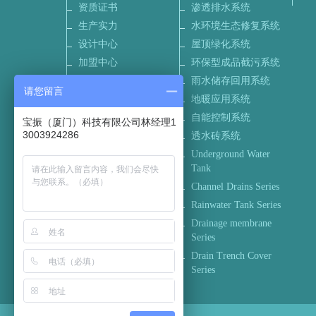
资质证书
渗透排水系统
生产实力
水环境生态修复系统
设计中心
屋顶绿化系统
加盟中心
环保型成品截污系统
联系我们
雨水储存回用系统
请您留言
招聘信息
地暖应用系统
自能控制系统
宝振（厦门）科技有限公司林经理1
3003924286
透水砖系统
Underground Water
Tank
Channel Drains Series
Rainwater Tank Series
Drainage membrane
Series
Drain Trench Cover
Series