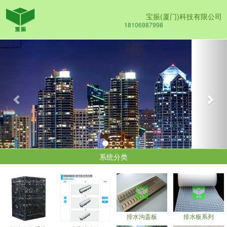
宝振(厦门)科技有限公司
18106987998
Previous
Nex
系统分类
排水沟盖板
排水板系列