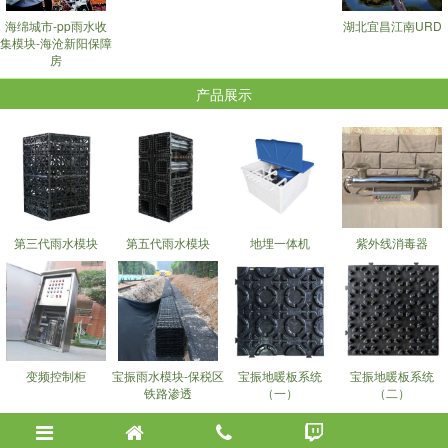
海绵城市-pp雨水收
湖北宜昌江南URD
集模块-海沧新阳保障
房
产品展示
第三代雨水模块
第五代雨水模块
地埋一体机
紫外线消毒器
变频控制柜
宝振雨水模块-保税区
宝振地暖板系统
宝振地暖板系统
铁路渗透
（一）
（二）