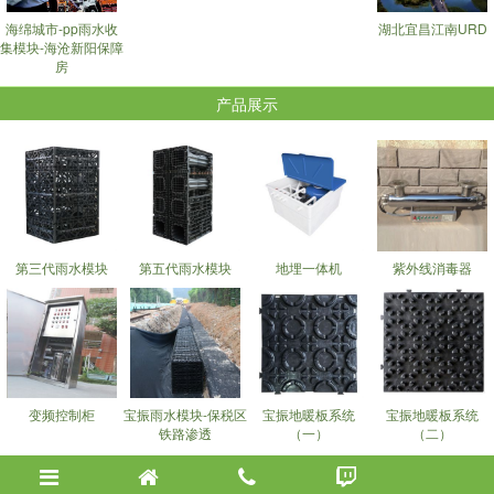
海绵城市-pp雨水收
湖北宜昌江南URD
集模块-海沧新阳保障
房
产品展示
第三代雨水模块
第五代雨水模块
地埋一体机
紫外线消毒器
变频控制柜
宝振雨水模块-保税区
宝振地暖板系统
宝振地暖板系统
铁路渗透
（一）
（二）