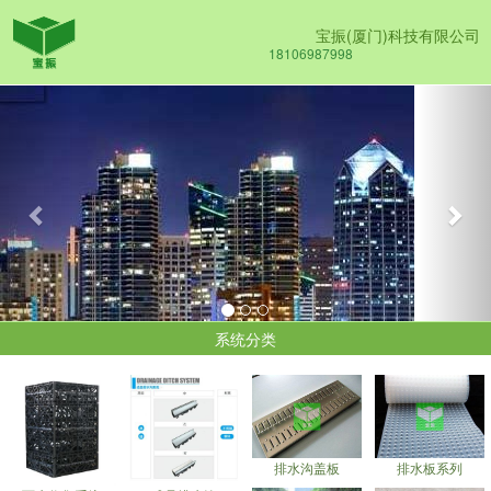
宝振(厦门)科技有限公司
18106987998
Previous
Nex
系统分类
排水沟盖板
排水板系列