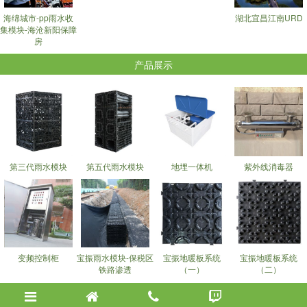
海绵城市-pp雨水收
湖北宜昌江南URD
集模块-海沧新阳保障
房
产品展示
第三代雨水模块
第五代雨水模块
地埋一体机
紫外线消毒器
变频控制柜
宝振雨水模块-保税区
宝振地暖板系统
宝振地暖板系统
铁路渗透
（一）
（二）