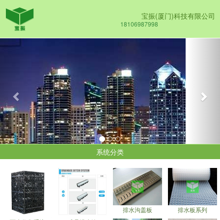
宝振(厦门)科技有限公司
18106987998
Previous
Nex
系统分类
排水沟盖板
排水板系列