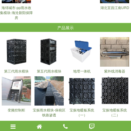
海绵城市-pp雨水收
湖北宜昌江南URD
集模块-海沧新阳保障
房
产品展示
第三代雨水模块
第五代雨水模块
地埋一体机
紫外线消毒器
变频控制柜
宝振雨水模块-保税区
宝振地暖板系统
宝振地暖板系统
铁路渗透
（一）
（二）