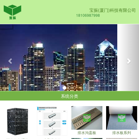
宝振(厦门)科技有限公司
18106987998
Previous
Nex
系统分类
排水沟盖板
排水板系列