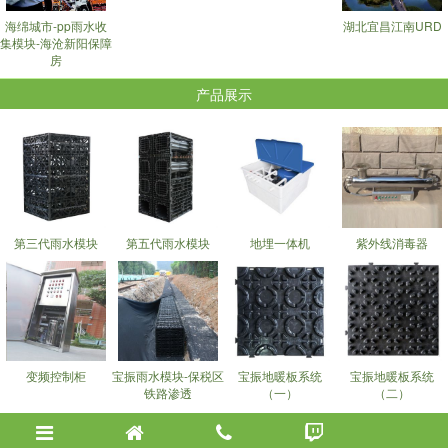
海绵城市-pp雨水收
湖北宜昌江南URD
集模块-海沧新阳保障
房
产品展示
第三代雨水模块
第五代雨水模块
地埋一体机
紫外线消毒器
变频控制柜
宝振雨水模块-保税区
宝振地暖板系统
宝振地暖板系统
铁路渗透
（一）
（二）