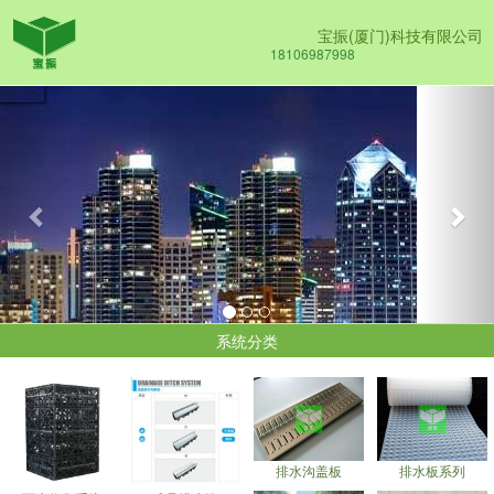
宝振(厦门)科技有限公司
18106987998
Previous
Nex
系统分类
排水沟盖板
排水板系列