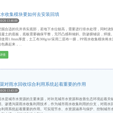
雨水收集模块要如何去安装回填
10/26 13:46:09
合适的坑并夯实底部，若地下水位较高，需要进行排水处理，同时浇
混凝土的底板，底板需要确保平整，无凹凸感和倾斜。防渗膜铺设，焊接
使用1.0mm厚度，土工布300g/m²采用二层布一膜，PP雨水收集模块将水
包裹起来，...
详情
渠对雨水回收综合利用系统起着重要的作用
10/26 13:43:19
是城市水资源的主要来源，对补充城市水资源和改善生态环境起着关
用。渗透沟渠雨水收集利用技术，作为城市雨水收集利用的分支，对雨水
合利用系统起着重要的作用。可实现节水、水资源涵养与保护、控制城市