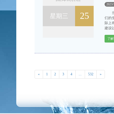
2023/
25
当前
星期三
们的
际上
建设以
了解
«
1
2
3
4
...
532
»