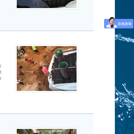
市
圳
收