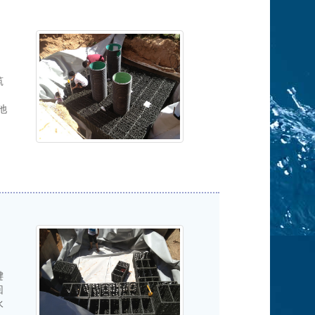
筑
。
池
键
回
水