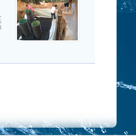
人
实
观