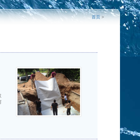
首页
>
、
仅
河