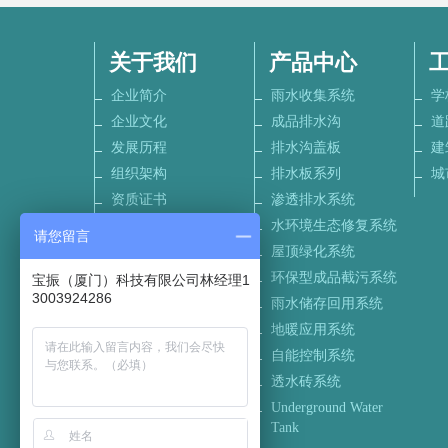
关于我们
产品中心
企业简介
雨水收集系统
学
企业文化
成品排水沟
道
发展历程
排水沟盖板
建
组织架构
排水板系列
城
资质证书
渗透排水系统
生产实力
水环境生态修复系统
请您留言
设计中心
屋顶绿化系统
加盟中心
环保型成品截污系统
宝振（厦门）科技有限公司林经理1
3003924286
联系我们
雨水储存回用系统
招聘信息
地暖应用系统
自能控制系统
透水砖系统
Underground Water
Tank