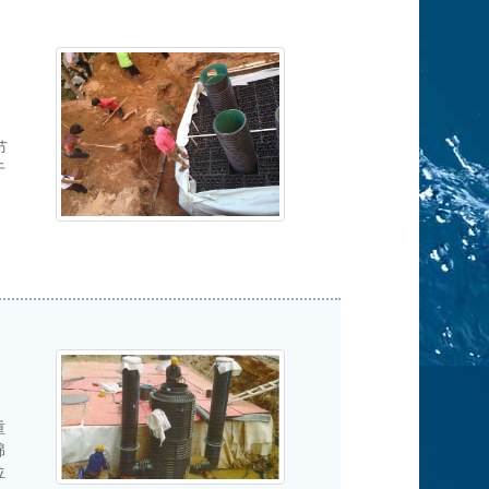
节
于
重
绵
位