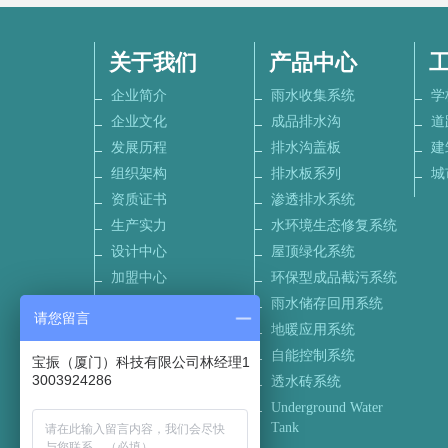
关于我们
产品中心
企业简介
雨水收集系统
学
企业文化
成品排水沟
道
发展历程
排水沟盖板
建
组织架构
排水板系列
城
资质证书
渗透排水系统
生产实力
水环境生态修复系统
设计中心
屋顶绿化系统
加盟中心
环保型成品截污系统
联系我们
雨水储存回用系统
请您留言
招聘信息
地暖应用系统
自能控制系统
宝振（厦门）科技有限公司林经理1
3003924286
透水砖系统
Underground Water
Tank