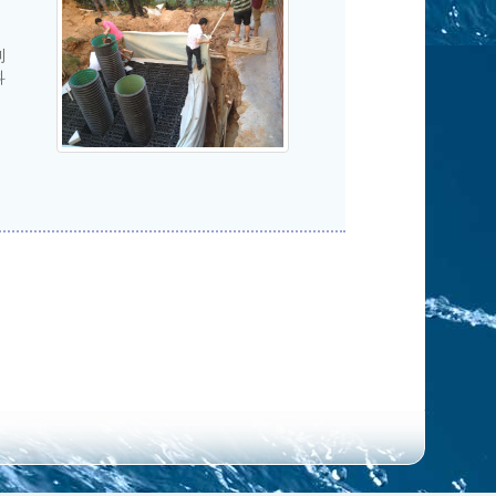
利
科
，