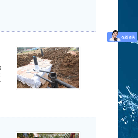
紧
的
％