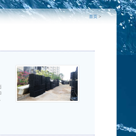
首页
>
面
加
，