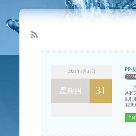
同层排水接入器法的优错误谬误
2016-3-11
Read more...
PP
2023年8月31日
2023/
31
海绵
星期四
具有
以利
实现源
了解