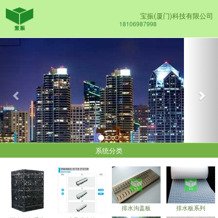
宝振(厦门)科技有限公司
18106987998
Previous
Nex
系统分类
排水沟盖板
排水板系列