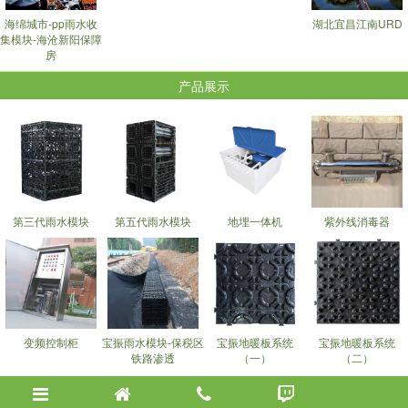
海绵城市-pp雨水收
湖北宜昌江南URD
集模块-海沧新阳保障
房
产品展示
第三代雨水模块
第五代雨水模块
地埋一体机
紫外线消毒器
变频控制柜
宝振雨水模块-保税区
宝振地暖板系统
宝振地暖板系统
铁路渗透
（一）
（二）