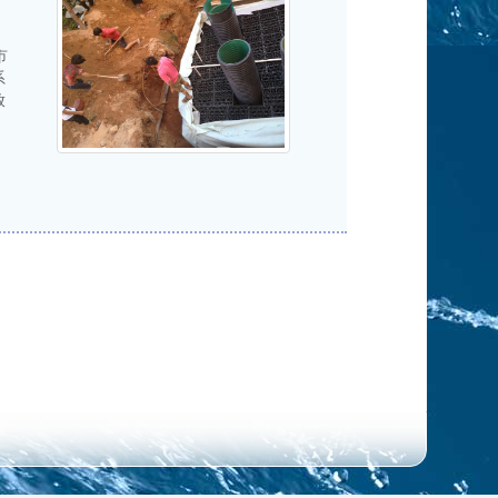
市
系
放