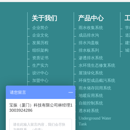
关于我们
产品中心
企业简介
雨水收集系统
学
企业文化
成品排水沟
道
发展历程
排水沟盖板
建
组织架构
排水板系列
城
资质证书
渗透排水系统
生产实力
水环境生态修复系统
设计中心
屋顶绿化系统
加盟中心
环保型成品截污系统
联系我们
雨水储存回用系统
请您留言
招聘信息
地暖应用系统
自能控制系统
宝振（厦门）科技有限公司林经理1
3003924286
透水砖系统
Underground Water
Tank