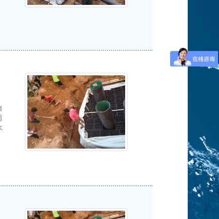
自
适
水