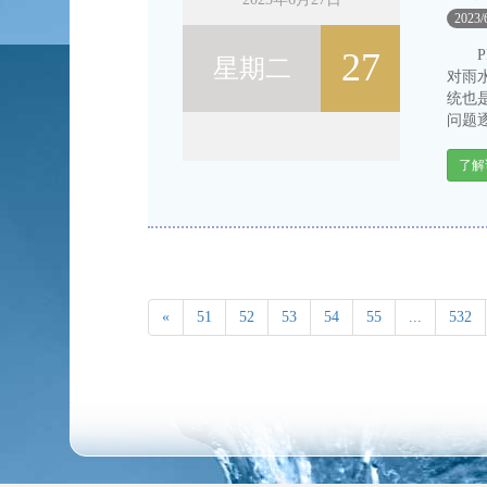
2023/
27
PP
星期二
对雨
统也
问题逐
了解
«
51
52
53
54
55
...
532