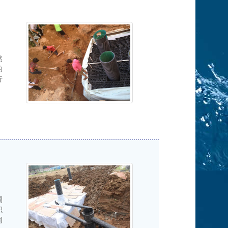
然
的
行
调
积
同