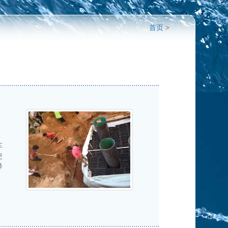
首页
>
车
使
降