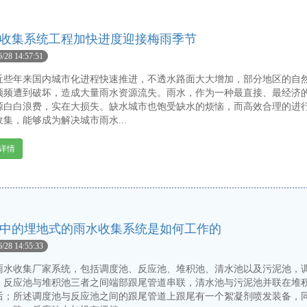
收集系统工程加快进度迎接梅雨季节
6/28 14:57:51
年来国内城市化进程快速推进，不透水路面大大增加，部分地区的自
频频遭到破坏，造成大量雨水资源流失。雨水，作为一种最直接、最经济
源白白浪费，实在大损失。缺水城市也饱受缺水的烦恼，而高效合理的进
集，能够成为解决城市雨水...
详情
中的埋地式的雨水收集系统是如何工作的
6/28 14:55:33
收集厂家系统，包括调度池、反应池、堆积池、清水池以及污泥池，
、反应池与堆积池三者之间端部跟尾管道串联，清水池与污泥池并联在堆
后；所述调度池与反应池之间的跟尾管道上跟尾有一个絮凝剂喷发装备，