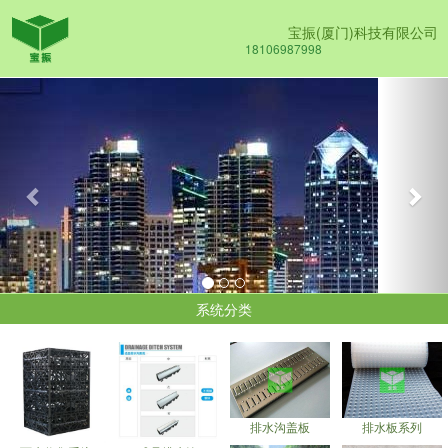
宝振(厦门)科技有限公司
18106987998
Previous
Nex
系统分类
排水沟盖板
排水板系列