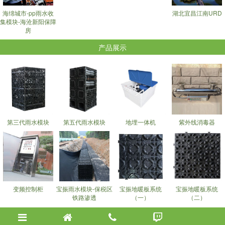
海绵城市-pp雨水收
湖北宜昌江南URD
集模块-海沧新阳保障
房
产品展示
第三代雨水模块
第五代雨水模块
地埋一体机
紫外线消毒器
变频控制柜
宝振雨水模块-保税区
宝振地暖板系统
宝振地暖板系统
铁路渗透
（一）
（二）