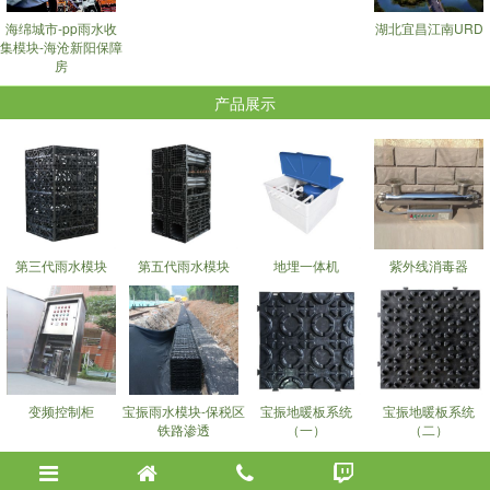
海绵城市-pp雨水收
湖北宜昌江南URD
集模块-海沧新阳保障
房
产品展示
第三代雨水模块
第五代雨水模块
地埋一体机
紫外线消毒器
变频控制柜
宝振雨水模块-保税区
宝振地暖板系统
宝振地暖板系统
铁路渗透
（一）
（二）