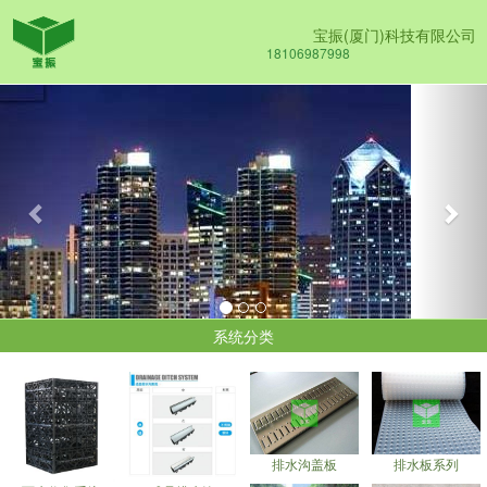
宝振(厦门)科技有限公司
18106987998
Previous
Nex
系统分类
排水沟盖板
排水板系列