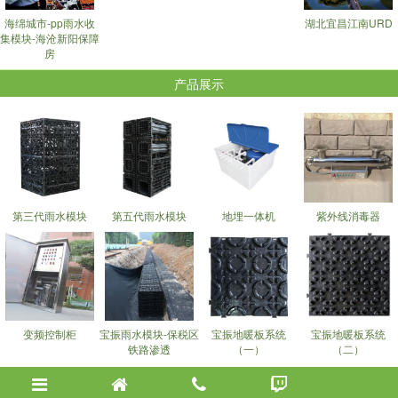
海绵城市-pp雨水收
湖北宜昌江南URD
集模块-海沧新阳保障
房
产品展示
第三代雨水模块
第五代雨水模块
地埋一体机
紫外线消毒器
变频控制柜
宝振雨水模块-保税区
宝振地暖板系统
宝振地暖板系统
铁路渗透
（一）
（二）