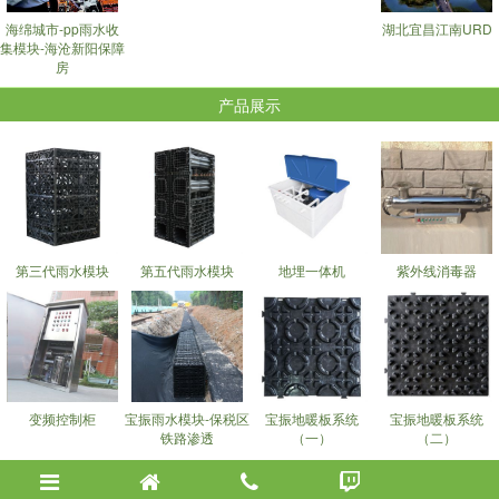
海绵城市-pp雨水收
湖北宜昌江南URD
集模块-海沧新阳保障
房
产品展示
第三代雨水模块
第五代雨水模块
地埋一体机
紫外线消毒器
变频控制柜
宝振雨水模块-保税区
宝振地暖板系统
宝振地暖板系统
铁路渗透
（一）
（二）