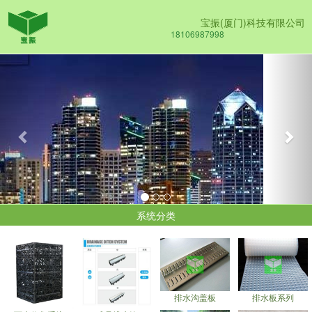
宝振(厦门)科技有限公司
18106987998
Previous
Nex
系统分类
排水沟盖板
排水板系列