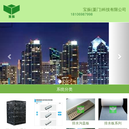
宝振(厦门)科技有限公司
18106987998
Previous
Nex
系统分类
排水沟盖板
排水板系列