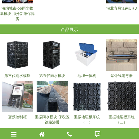
海绵城市-pp雨水收
湖北宜昌江南URD
集模块-海沧新阳保障
房
产品展示
第三代雨水模块
第五代雨水模块
地埋一体机
紫外线消毒器
变频控制柜
宝振雨水模块-保税区
宝振地暖板系统
宝振地暖板系统
铁路渗透
（一）
（二）