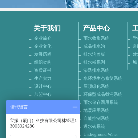
关于我们
产品中心
企业简介
雨水收集系统
学
企业文化
成品排水沟
道
发展历程
排水沟盖板
建
组织架构
排水板系列
城
资质证书
渗透排水系统
生产实力
水环境生态修复系统
设计中心
屋顶绿化系统
加盟中心
环保型成品截污系统
联系我们
雨水储存回用系统
请您留言
招聘信息
地暖应用系统
自能控制系统
宝振（厦门）科技有限公司林经理1
3003924286
透水砖系统
Underground Water