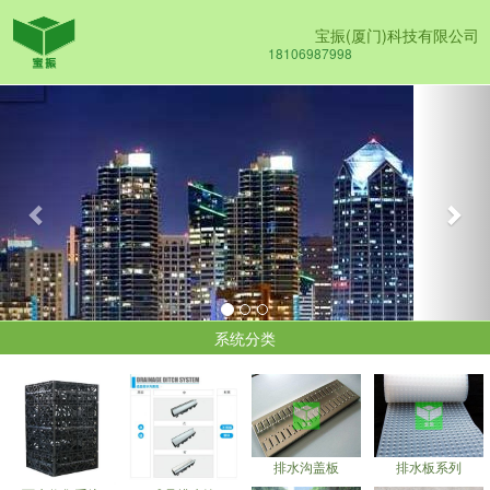
宝振(厦门)科技有限公司
18106987998
Previous
Nex
系统分类
排水沟盖板
排水板系列