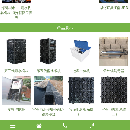
海绵城市-pp雨水收
湖北宜昌江南URD
集模块-海沧新阳保障
房
产品展示
第三代雨水模块
第五代雨水模块
地埋一体机
紫外线消毒器
变频控制柜
宝振雨水模块-保税区
宝振地暖板系统
宝振地暖板系统
铁路渗透
（一）
（二）