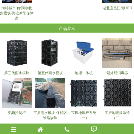
海绵城市-pp雨水收
湖北宜昌江南URD
集模块-海沧新阳保障
房
产品展示
第三代雨水模块
第五代雨水模块
地埋一体机
紫外线消毒器
变频控制柜
宝振雨水模块-保税区
宝振地暖板系统
宝振地暖板系统
铁路渗透
（一）
（二）