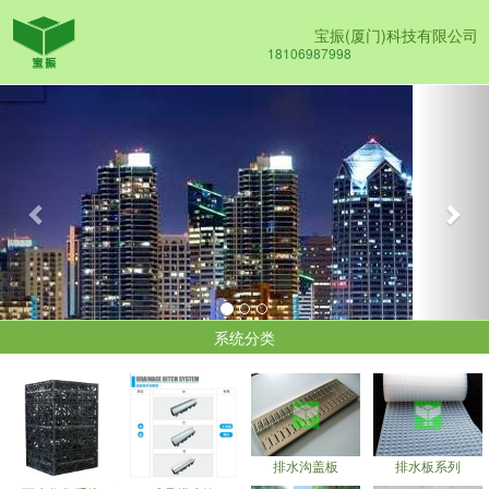
宝振(厦门)科技有限公司
18106987998
Previous
Nex
系统分类
排水沟盖板
排水板系列