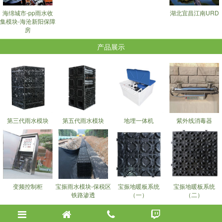
海绵城市-pp雨水收
湖北宜昌江南URD
集模块-海沧新阳保障
房
产品展示
第三代雨水模块
第五代雨水模块
地埋一体机
紫外线消毒器
变频控制柜
宝振雨水模块-保税区
宝振地暖板系统
宝振地暖板系统
铁路渗透
（一）
（二）