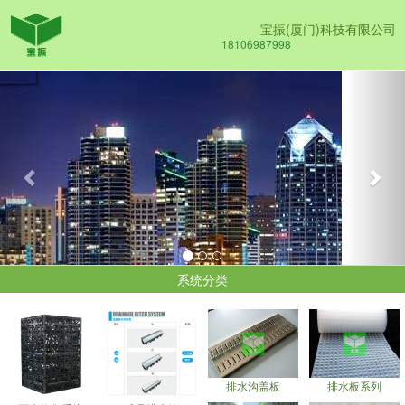
宝振(厦门)科技有限公司
18106987998
Previous
Nex
系统分类
排水沟盖板
排水板系列