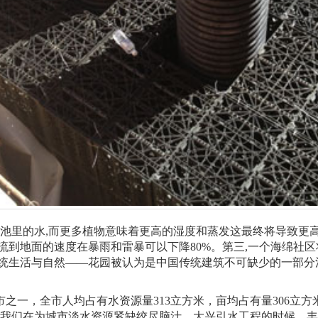
池里的水,而更多植物意味着更高的湿度和蒸发这最终将导致更高
到地面的速度在暴雨和雷暴可以下降80%。第三,一个海绵社区将池
传统生活与自然——花园被认为是中国传统建筑不可缺少的一部分
，全市人均占有水资源量313立方米，亩均占有量306立方米
准。我们在为城市淡水资源紧缺绞尽脑汁、大兴引水工程的时候，