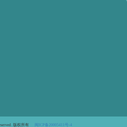
 Reserved. 版权所有
闽ICP备20005411号-4