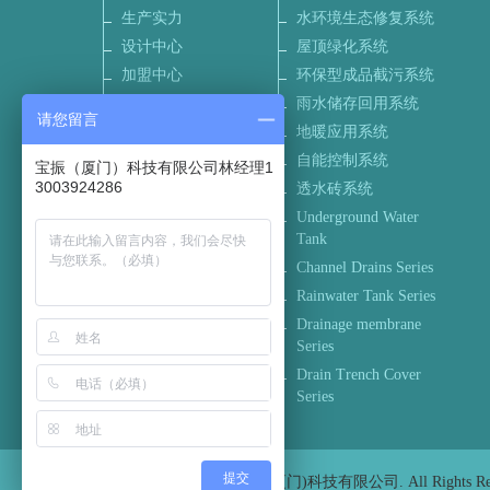
生产实力
水环境生态修复系统
设计中心
屋顶绿化系统
加盟中心
环保型成品截污系统
联系我们
雨水储存回用系统
请您留言
招聘信息
地暖应用系统
自能控制系统
宝振（厦门）科技有限公司林经理1
3003924286
透水砖系统
Underground Water
Tank
Channel Drains Series
Rainwater Tank Series
Drainage membrane
Series
Drain Trench Cover
Series
提交
© 2006-2016 宝振(厦门)科技有限公司. All Rights