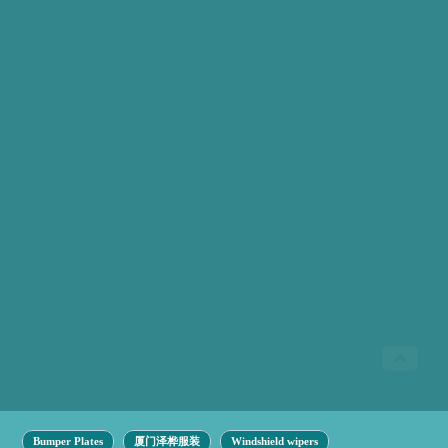
Bumper Plates
厦门泽桦服装
Windshield wipers