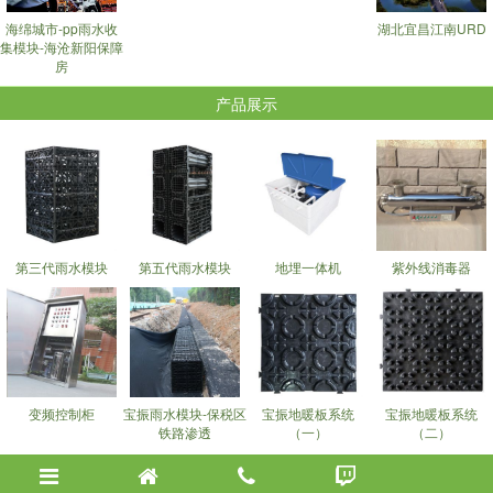
海绵城市-pp雨水收
湖北宜昌江南URD
集模块-海沧新阳保障
房
产品展示
第三代雨水模块
第五代雨水模块
地埋一体机
紫外线消毒器
变频控制柜
宝振雨水模块-保税区
宝振地暖板系统
宝振地暖板系统
铁路渗透
（一）
（二）