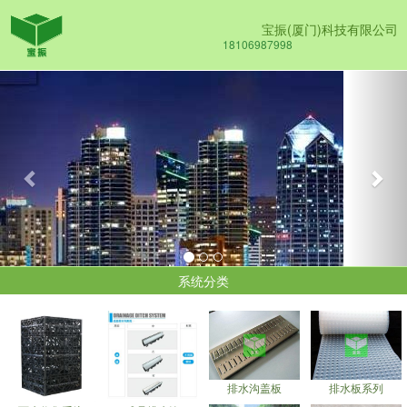
宝振(厦门)科技有限公司
18106987998
Previous
Nex
系统分类
排水沟盖板
排水板系列