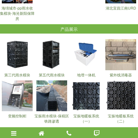
海绵城市-pp雨水收
湖北宜昌江南URD
集模块-海沧新阳保障
房
产品展示
第三代雨水模块
第五代雨水模块
地埋一体机
紫外线消毒器
变频控制柜
宝振雨水模块-保税区
宝振地暖板系统
宝振地暖板系统
铁路渗透
（一）
（二）