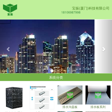
宝振(厦门)科技有限公司
18106987998
Previous
Nex
系统分类
排水沟盖板
排水板系列