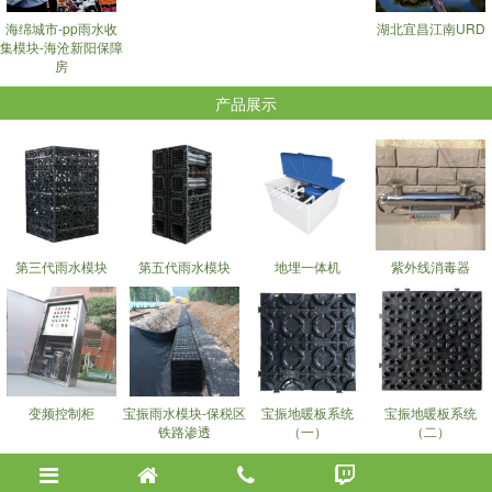
海绵城市-pp雨水收
湖北宜昌江南URD
集模块-海沧新阳保障
房
产品展示
第三代雨水模块
第五代雨水模块
地埋一体机
紫外线消毒器
变频控制柜
宝振雨水模块-保税区
宝振地暖板系统
宝振地暖板系统
铁路渗透
（一）
（二）