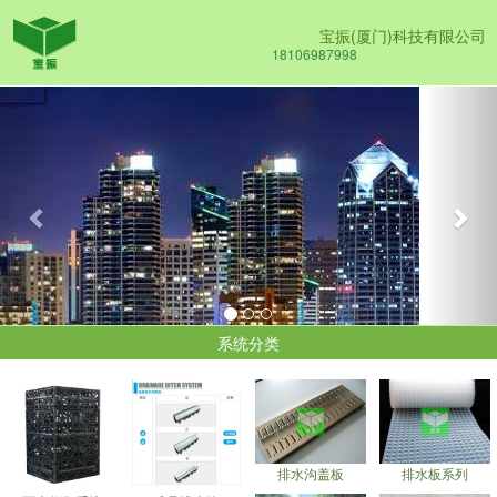
宝振(厦门)科技有限公司
18106987998
Previous
Nex
系统分类
排水沟盖板
排水板系列